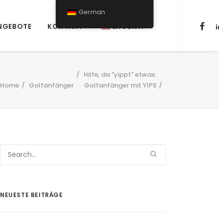
German
NGEBOTE
KONTAKT
ENGLISH
Hilfe, da "yippt" etwas:
Home
Golfanfänger
Golfanfänger mit YIPS
NEUESTE BEITRÄGE