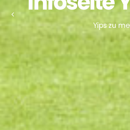
Infoseite 
Yips zu me